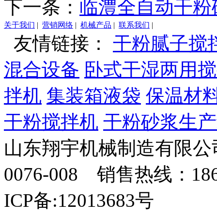
下一条：
临澧全自动干粉
关于我们
|
营销网络
|
机械产品
|
联系我们
|
友情链接：
干粉腻子搅
混合设备
卧式干湿两用搅
拌机
集装箱液袋
保温材
干粉搅拌机
干粉砂浆生产
山东翔宇机械制造有限公司
0076-008 销售热线：18
ICP备:12013683号